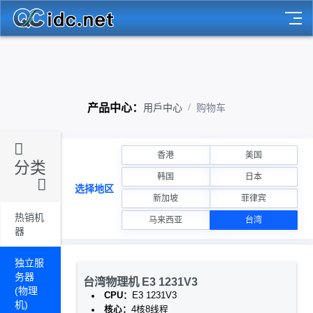
产品中心：
用戶中心
购物车
香港
美国
分类
韩国
日本
选择地区
新加坡
菲律宾
热销机
马来西亚
台湾
器
独立服
务器
台湾物理机 E3 1231V3
(物理
CPU：
E3 1231V3
机)
核心：
4核8线程