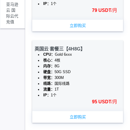
IP：
1个
亚马逊
云 国
79 USDT
/月
际云代
充值
立即购买
英国云 套餐三【4H8G】
CPU：
Gold 6xxx
核心：
4核
内存：
8G
硬盘：
50G SSD
带宽：
300M
线路：
国际线路
流量：
1T
IP：
1个
95 USDT
/月
立即购买