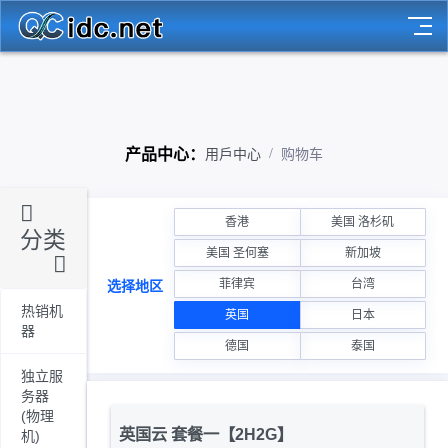
产品中心：
用戶中心
购物车
香港
美国 洛杉矶
分类
美国 圣何塞
新加坡
菲律宾
台湾
选择地区
热销机
英国
日本
器
德国
泰国
独立服
务器
(物理
英国云 套餐一【2H2G】
机)