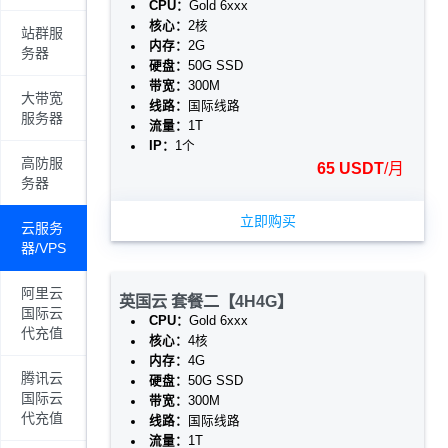
CPU：
Gold 6xxx
核心：
2核
站群服
内存：
2G
务器
硬盘：
50G SSD
带宽：
300M
大带宽
线路：
国际线路
服务器
流量：
1T
IP：
1个
高防服
65 USDT
/月
务器
立即购买
云服务
器/VPS
阿里云
英国云 套餐二【4H4G】
国际云
CPU：
Gold 6xxx
代充值
核心：
4核
内存：
4G
腾讯云
硬盘：
50G SSD
国际云
带宽：
300M
代充值
线路：
国际线路
流量：
1T